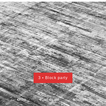
3 • Block party
Intro
Clef du sol
Sommaire